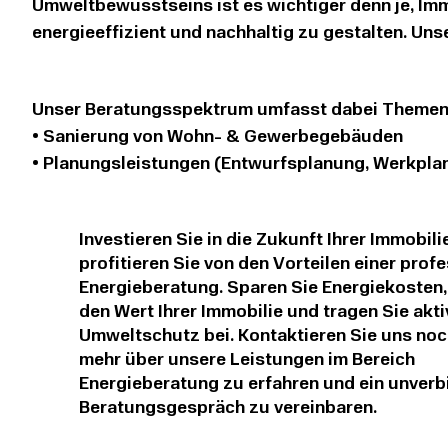
Umweltbewusstseins ist es wichtiger denn je, Imm
energieeffizient und nachhaltig zu gestalten. Uns
zertifizierten Energieberatern hilft Ihnen dabei, da
Ihrer Immobilie auszuschöpfen und langfristig En
Unser Beratungsspektrum umfasst dabei Themen 
senken, während Sie gleichzeitig einen Beitrag z
• Sanierung von Wohn- & Gewerbegebäuden

leisten.

• Planungsleistungen (Entwurfsplanung, Werkpla
Detailplanung)

Unsere Energieberatung beginnt mit einer gründlic
• Bauleitung für die Bauausführung (für Wohngeb
Immobilie, bei der wir den aktuellen Energieverbra
Investieren Sie in die Zukunft Ihrer Immobili
Gewerbegebäude)

Energieeffizienz bewerten. Dabei identifizieren wi
profitieren Sie von den Vorteilen einer prof
• Wärmedämmung und Gebäudehülle

Schwachstellen, wie etwa unzureichende Dämmung
Energieberatung. Sparen Sie Energiekosten,
• Heizungs- und Lüftungssysteme

Heizungsanlagen oder ineffiziente Beleuchtung. Au
den Wert Ihrer Immobilie und tragen Sie akt
• Erneuerbare Energien und alternative Energieque
Erkenntnisse entwickeln wir individuelle und prax
Umweltschutz bei. Kontaktieren Sie uns noc
• Energieeffiziente Beleuchtung und Haushaltsger
Lösungsvorschläge, um den Energieverbrauch zu 
mehr über unsere Leistungen im Bereich
• Optimierung von Strom-, Gas- und Wasserverbra
die Umweltverträglichkeit Ihrer Immobilie zu erhö
Energieberatung zu erfahren und ein unverb
• Fördermittel und Finanzierungsmöglichkeiten fü
Beratungsgespräch zu vereinbaren.
Sanierungen
